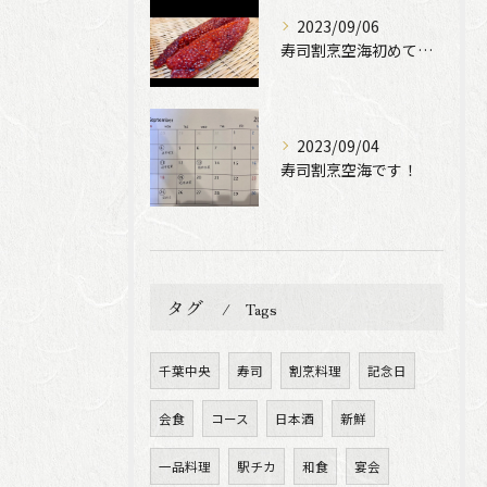
2023/09/06
寿司割烹空海初めての動画撮影をやって見ました！
2023/09/04
寿司割烹空海です！
タグ
Tags
千葉中央
寿司
割烹料理
記念日
会食
コース
日本酒
新鮮
一品料理
駅チカ
和食
宴会