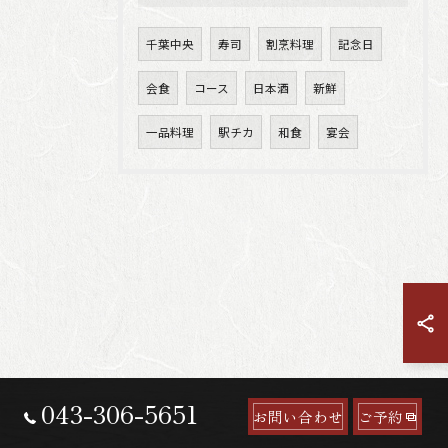
千葉中央
寿司
割烹料理
記念日
会食
コース
日本酒
新鮮
一品料理
駅チカ
和食
宴会
043-306-5651
お問い合わせ
ご予約