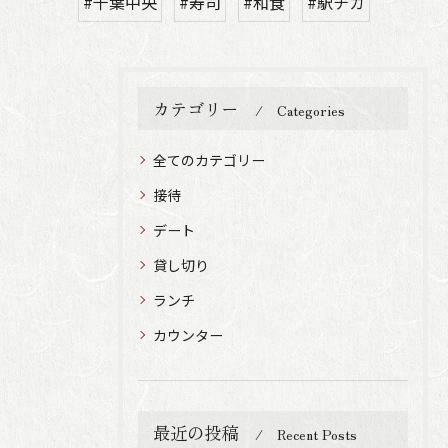
#千葉中央
#寿司
#和食
#駅チカ
カテゴリー
Categories
全てのカテゴリー
接待
デート
貸し切り
ランチ
カウンター
最近の投稿
Recent Posts